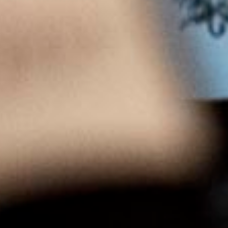
Menu
HOMEPAGE
OUR WINES
KNOW-HOW
HISTORY
CONTACT US
FRANÇAIS