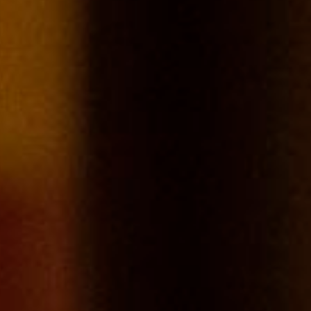
Address
Pierre Ponnelle
3, place Notre Dame BP 172
21205 Beaune Cedex
N 45º W 85º 41' 0.981``
Telephone & Fax
Tel : 03 80 26 33 00