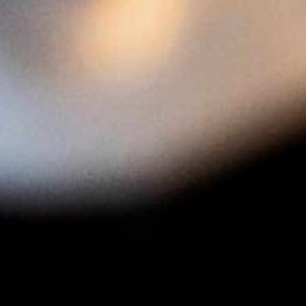
Menu
ACCUEIL
NOS VINS
SAVOIR-FAIRE
HISTOIRE
CONTACT
ENGLISH