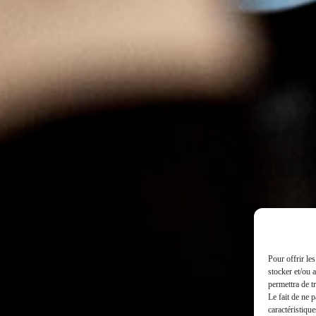
3, 
Pour offrir le
stocker et/ou 
permettra de t
Le fait de ne 
caractéristique