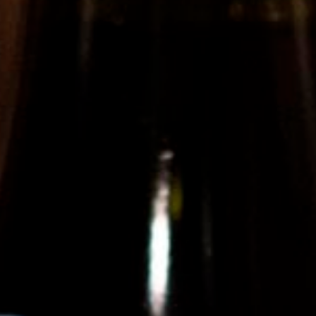
juin 2019
inot Noir Rosé