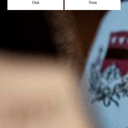
Oui
Non
4 
P