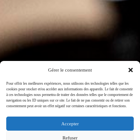
Nous contacter
Pierre Ponnelle
3, place Notre Dame BP 172
21205 Beaune Cedex
Gérer le consentement
Tél : 03 80 26 33 00
Fax : 03 80 24 14 84
Pour offrir les meilleures expériences, nous utilisons des technologies telles que les
cookies pour stocker et/ou accéder aux informations des appareils. Le fait de consentir
à ces technologies nous permettra de traiter des données telles que le comportement de
navigation ou les ID uniques sur ce site. Le fait de ne pas consentir ou de retirer son
consentement peut avoir un effet négatif sur certaines caractéristiques et fonctions.
Accepter
© 2019 PIERRE PONNELLE -
CRÉATION
-
Refuser