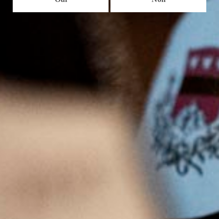
4 juin 2019
Fleurie
Menu
ACCUEIL
NOS VINS
SAVOIR-FAIRE
HISTOIRE
CONTACT
ENGLISH